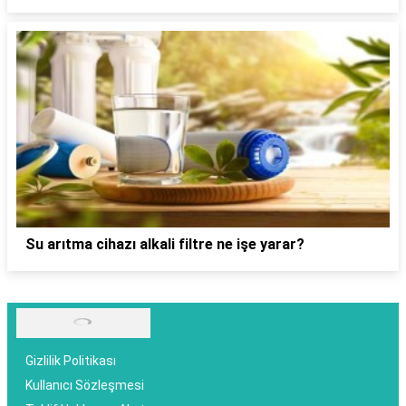
Su arıtma cihazı alkali filtre ne işe yarar?
Gizlilik Politikası
Kullanıcı Sözleşmesi