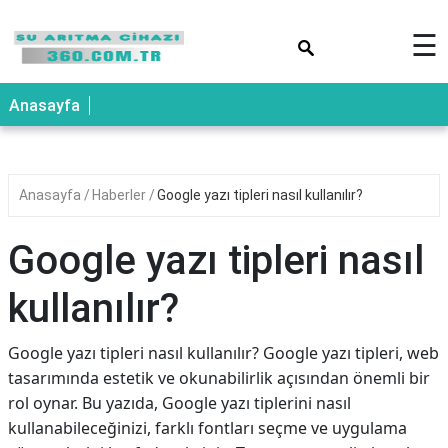
×
☰
Anasayfa
Anasayfa
Haberler
Google yazı tipleri nasıl kullanılır?
Google yazı tipleri nasıl
kullanılır?
Google yazı tipleri nasıl kullanılır? Google yazı tipleri, web
tasarımında estetik ve okunabilirlik açısından önemli bir
rol oynar. Bu yazıda, Google yazı tiplerini nasıl
kullanabileceğinizi, farklı fontları seçme ve uygulama