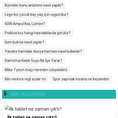
Kümeler konu anlatımı nasıl yapılır?
Lego kız çocuk kaç yaş için uygundur?
60W Ampul Kaç Lümen?
Poiklositoz hangi hastalıklarda görülür?
İsim bulma nasıl yapılır?
Yandex haritalar dünya haritası nasıl kullanılır?
Damıtma Kekik Suyu Ne İşe Yarar?
Mike Tyson maçı nereden izleyebiliriz
Kilo verince regl azalır mı
Spor yapmak insana ne kazandırır
SON YAZILAR6565
İlk tablet ne zaman çıktı?