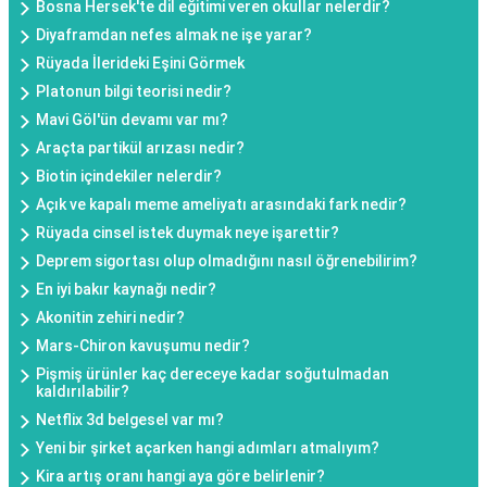
Bosna Hersek'te dil eğitimi veren okullar nelerdir?
Diyaframdan nefes almak ne işe yarar?
Rüyada İlerideki Eşini Görmek
Platonun bilgi teorisi nedir?
Mavi Göl'ün devamı var mı?
Araçta partikül arızası nedir?
Biotin içindekiler nelerdir?
Açık ve kapalı meme ameliyatı arasındaki fark nedir?
Rüyada cinsel istek duymak neye işarettir?
Deprem sigortası olup olmadığını nasıl öğrenebilirim?
En iyi bakır kaynağı nedir?
Akonitin zehiri nedir?
Mars-Chiron kavuşumu nedir?
Pişmiş ürünler kaç dereceye kadar soğutulmadan
kaldırılabilir?
Netflix 3d belgesel var mı?
Yeni bir şirket açarken hangi adımları atmalıyım?
Kira artış oranı hangi aya göre belirlenir?