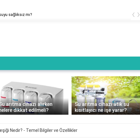
‹
suyu sağlıksız mı?
Su arıtma cihazı alırken
Su arıtma cihazı atık su
nelere dikkat edilmeli?
kısıtlayıcı ne işe yarar?
eşiği Nedir? - Temel Bilgiler ve Özellikler