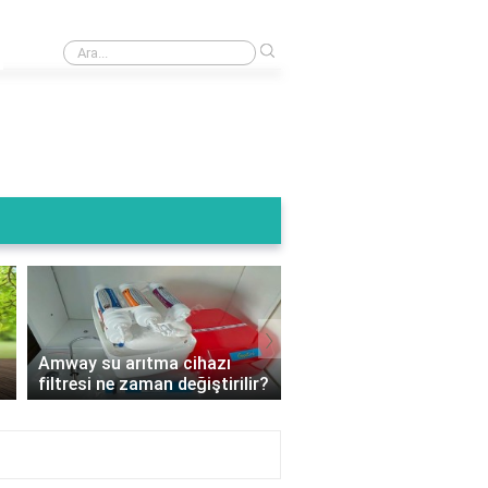
›
Arıtma cihazının atık suyu kullanılır mı?
›
Amway su arıtma cihazı
Su arıtma cihazı filtre 
filtresi ne zaman değiştirilir?
nelere dikkat edilmeli?