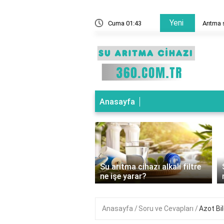
Yeni
ne demek?
Cuma 01:43
Arıtma 
Anasayfa
‹
ıtma cihazı basınç
Su arıtma cihazı alkali filtre
ücü ne işe yarar?
ne işe yarar?
Anasayfa
Soru ve Cevapları
Azot Bil