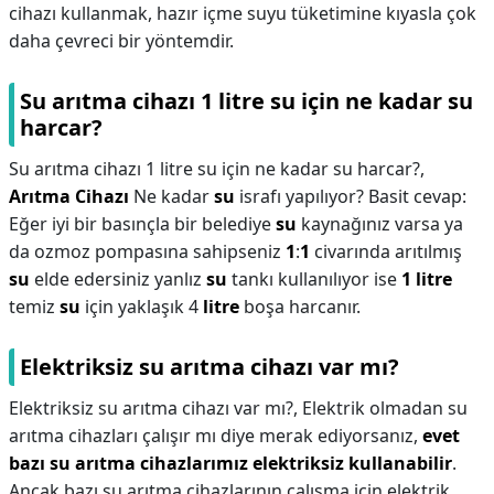
cihazı kullanmak, hazır içme suyu tüketimine kıyasla çok
daha çevreci bir yöntemdir.
Su arıtma cihazı 1 litre su için ne kadar su
harcar?
Su arıtma cihazı 1 litre su için ne kadar su harcar?,
Arıtma Cihazı
Ne kadar
su
israfı yapılıyor? Basit cevap:
Eğer iyi bir basınçla bir belediye
su
kaynağınız varsa ya
da ozmoz pompasına sahipseniz
1
:
1
civarında arıtılmış
su
elde edersiniz yanlız
su
tankı kullanılıyor ise
1 litre
temiz
su
için yaklaşık 4
litre
boşa harcanır.
Elektriksiz su arıtma cihazı var mı?
Elektriksiz su arıtma cihazı var mı?,
Elektrik olmadan su
arıtma cihazları çalışır mı diye merak ediyorsanız,
evet
bazı su arıtma cihazlarımız elektriksiz kullanabilir
.
Ancak bazı su arıtma cihazlarının çalışma için elektrik