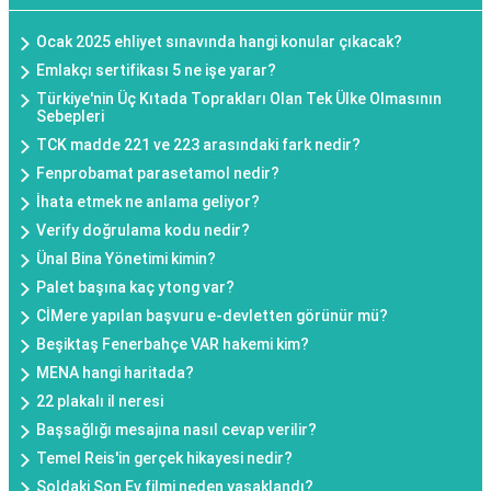
Ocak 2025 ehliyet sınavında hangi konular çıkacak?
Emlakçı sertifikası 5 ne işe yarar?
Türkiye'nin Üç Kıtada Toprakları Olan Tek Ülke Olmasının
Sebepleri
TCK madde 221 ve 223 arasındaki fark nedir?
Fenprobamat parasetamol nedir?
İhata etmek ne anlama geliyor?
Verify doğrulama kodu nedir?
Ünal Bina Yönetimi kimin?
Palet başına kaç ytong var?
CİMere yapılan başvuru e-devletten görünür mü?
Beşiktaş Fenerbahçe VAR hakemi kim?
MENA hangi haritada?
22 plakalı il neresi
Başsağlığı mesajına nasıl cevap verilir?
Temel Reis'in gerçek hikayesi nedir?
Soldaki Son Ev filmi neden yasaklandı?