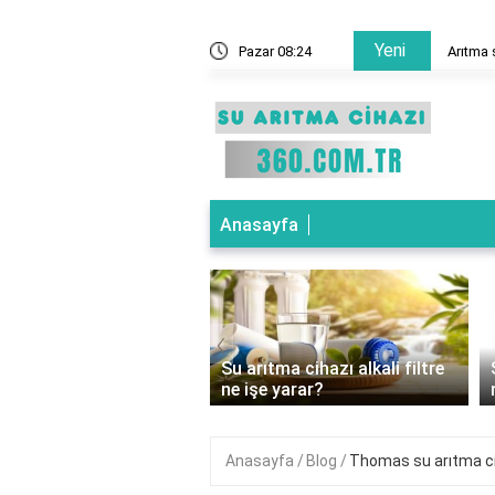
Yeni
ne demek?
Pazar 08:24
Arıtma 
Anasayfa
‹
ıtma cihazı basınç
Su arıtma cihazı alkali filtre
ücü ne işe yarar?
ne işe yarar?
Anasayfa
Blog
Thomas su arıtma ci