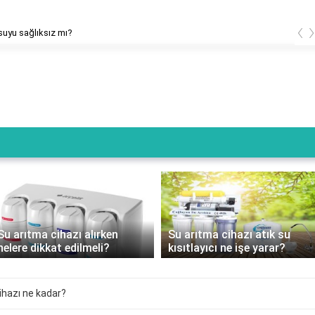
‹
suyu sağlıksız mı?
Su arıtma cihazı alırken
Su arıtma cihazı atık su
nelere dikkat edilmeli?
kısıtlayıcı ne işe yarar?
hazı ne kadar?