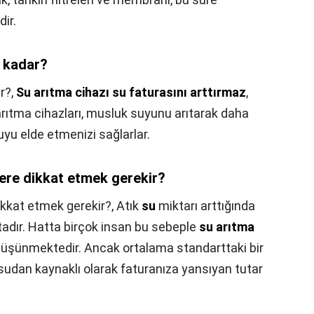
dir.
e kadar?
r?,
Su arıtma cihazı su faturasını arttırmaz
,
 arıtma cihazları, musluk suyunu arıtarak daha
uyu elde etmenizi sağlarlar.
lere dikkat etmek gerekir?
dikkat etmek gerekir?,
Atık
su
miktarı arttığında
tadır. Hatta birçok insan bu sebeple
su arıtma
 düşünmektedir. Ancak ortalama standarttaki bir
k sudan kaynaklı olarak faturanıza yansıyan tutar