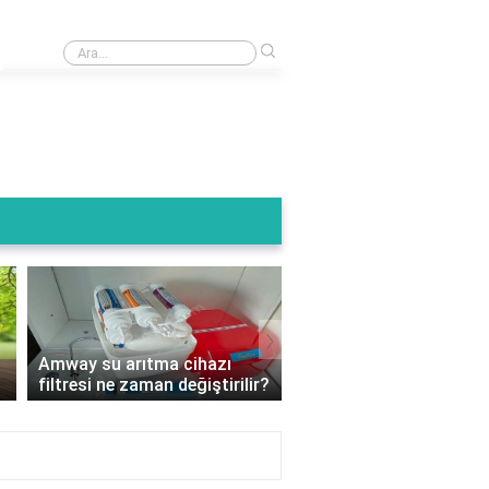
›
Arıtma cihazının atık suyu kullanılır mı?
›
Amway su arıtma cihazı
Su arıtma cihazı filtre 
filtresi ne zaman değiştirilir?
nelere dikkat edilmeli?