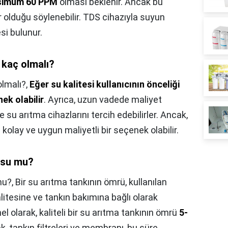
simum 60 PPM
olması beklenir. Ancak bu
r olduğu söylenebilir. TDS cihazıyla suyun
esi bulunur.
i kaç olmalı?
olmalı?,
Eğer su kalitesi kullanıcının önceliği
nek olabilir
. Ayrıca, uzun vadede maliyet
su arıtma cihazlarını tercih edebilirler. Ancak,
lay ve uygun maliyetli bir seçenek olabilir.
 su mu?
mu?,
Bir su arıtma tankının ömrü, kullanılan
itesine ve tankın bakımına bağlı olarak
el olarak, kaliteli bir su arıtma tankının ömrü
5-
k, tankın filtreleri ve membranı, bu süre