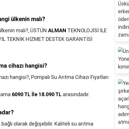
ngi ülkenin malı?
lkenin malı?,
ÜSTÜN
ALMAN
TEKNOLOJİSİ İLE
0 YIL TEKNİK HİZMET DESTEK GARANTİSİ
tma cihazı hangisi?
hazı hangisi?,
Pompalı Su Arıtma Cihazı Fiyatları
talama
6090 TL İle 18.090 TL
arasındadır.
kadar?
,
bağlı olarak değişebilir. Kaliteli su arıtma