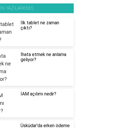
ON YAZILAR6565
İlk tablet ne zaman
çıktı?
İhata etmek ne anlama
geliyor?
İAM açılımı nedir?
Üsküdar'da erken ödeme