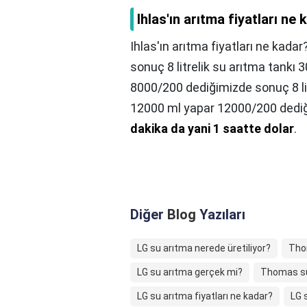
Ihlas'ın arıtma fiyatları ne
Ihlas'ın arıtma fiyatları ne kadar
sonuç 8 litrelik su arıtma tankı 3
8000/200 dediğimizde sonuç 8 litr
12000 ml yapar 12000/200 dedi
dakika da yani 1 saatte dolar
.
Diğer
Blog
Yazıları
LG su arıtma nerede üretiliyor?
Thom
LG su arıtma gerçek mi?
Thomas su 
LG su arıtma fiyatları ne kadar?
LG 