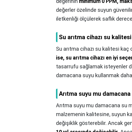
değerinin
minimum 0 PPM, mak
değerler özelinde suyun güvenili
iletkenliği ölçülerek saflık derec
Su arıtma cihazı su kalites
Su arıtma cihazı su kalitesi kaç 
ise, su arıtma cihazı en iyi seçe
tasarrufu sağlamak isteyenler de 
damacana suyu kullanmak daha ko
Arıtma suyu mu damacana
Arıtma suyu mu damacana su 
malzemenin kalitesine, suyun kal
değişiklik gösterebilir. Ancak gen
10 yıl arasında değişebilir
. Anca