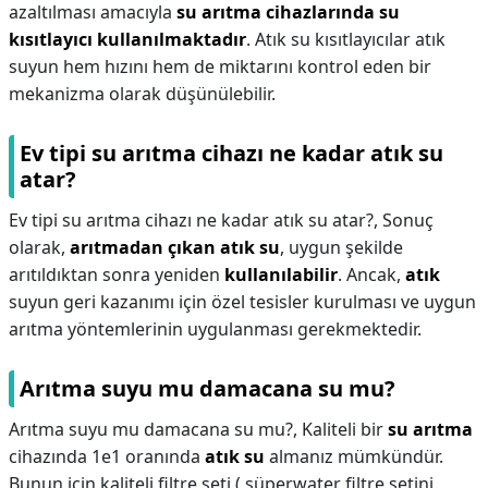
azaltılması amacıyla
su arıtma cihazlarında su
kısıtlayıcı kullanılmaktadır
. Atık su kısıtlayıcılar atık
suyun hem hızını hem de miktarını kontrol eden bir
mekanizma olarak düşünülebilir.
Ev tipi su arıtma cihazı ne kadar atık su
atar?
Ev tipi su arıtma cihazı ne kadar atık su atar?,
Sonuç
olarak,
arıtmadan çıkan atık su
, uygun şekilde
arıtıldıktan sonra yeniden
kullanılabilir
. Ancak,
atık
suyun geri kazanımı için özel tesisler kurulması ve uygun
arıtma yöntemlerinin uygulanması gerekmektedir.
Arıtma suyu mu damacana su mu?
Arıtma suyu mu damacana su mu?,
Kaliteli bir
su arıtma
cihazında 1e1 oranında
atık su
almanız mümkündür.
Bunun için kaliteli filtre seti ( süperwater filtre setini