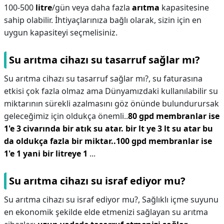
100-500
litre
/gün veya daha fazla
arıtma
kapasitesine
sahip olabilir. İhtiyaçlarınıza bağlı olarak, sizin için en
uygun kapasiteyi seçmelisiniz.
Su arıtma cihazı su tasarruf sağlar mı?
Su arıtma cihazı su tasarruf sağlar mı?,
su faturasına
etkisi çok fazla olmaz ama Dünyamızdaki kullanılabilir su
miktarının sürekli azalmasını göz önünde bulundurursak
geleceğimiz için oldukça önemli..
80 gpd membranlar ise
1'e 3 civarında bir atık su atar. bir lt ye 3 lt su atar bu
da oldukça fazla bir miktar..100 gpd membranlar ise
1'e 1 yani bir litreye 1
...
Su arıtma cihazı su israf ediyor mu?
Su arıtma cihazı su israf ediyor mu?,
Sağlıklı içme suyunu
en ekonomik şekilde elde etmenizi sağlayan su arıtma