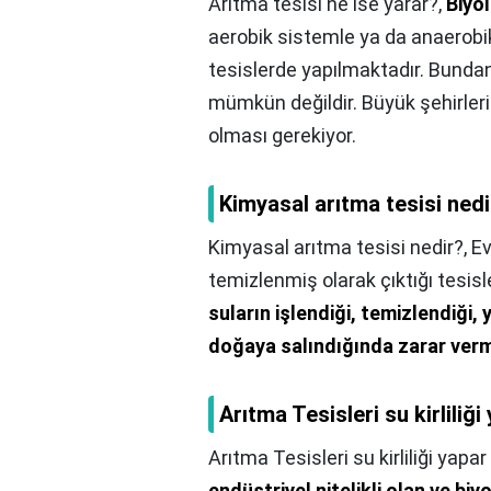
Arıtma tesisi ne ise yarar?,
Biyol
aerobik sistemle ya da anaerobik
tesislerde yapılmaktadır. Bunda
mümkün değildir. Büyük şehirleri
olması gerekiyor.
Kimyasal arıtma tesisi nedi
Kimyasal arıtma tesisi nedir?,
Ev
temizlenmiş olarak çıktığı tesisle
suların işlendiği, temizlendiği, y
doğaya salındığında zarar verme
Arıtma Tesisleri su kirliliği
Arıtma Tesisleri su kirliliği yapar
endüstriyel nitelikli olan ve b