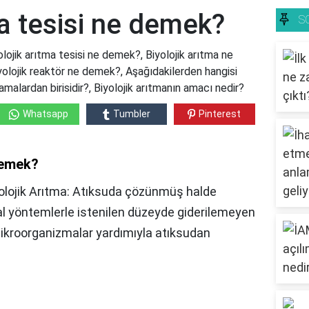
ma tesisi ne demek?
S
lojik arıtma tesisi ne demek?, Biyolojik arıtma ne
olojik reaktör ne demek?, Aşağıdakilerden hangisi
amalardan birisidir?, Biyolojik arıtmanın amacı nedir?
Whatsapp
Tumbler
Pinterest
 demek?
yolojik Arıtma: Atıksuda çözünmüş halde
al yöntemlerle istenilen düzeyde giderilemeyen
mikroorganizmalar yardımıyla atıksudan