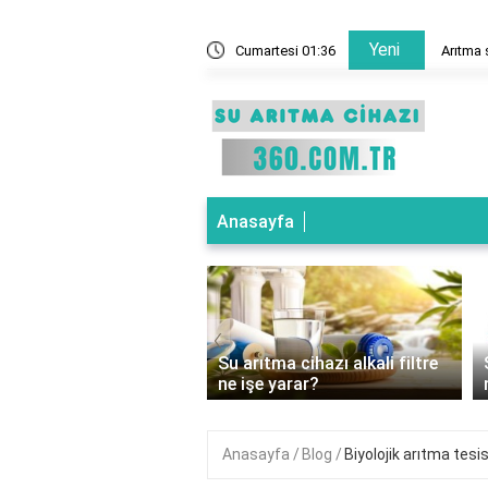
Yeni
ne demek?
Cumartesi 01:36
Arıtma 
Anasayfa
‹
ıtma cihazı basınç
Su arıtma cihazı alkali filtre
ücü ne işe yarar?
ne işe yarar?
Anasayfa
Blog
Biyolojik arıtma tes