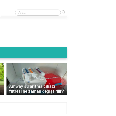
›
Arıtma cihazının atık suyu kullanılır mı?
›
Amway su arıtma cihazı
Su arıtma cihazı filtre 
filtresi ne zaman değiştirilir?
nelere dikkat edilmeli?