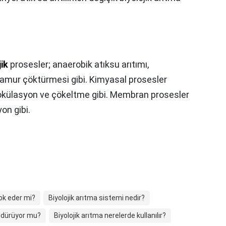
jik
prosesler; anaerobik atıksu arıtımı,
amur çöktürmesi gibi. Kimyasal prosesler
lokülasyon ve çökeltme gibi. Membran prosesler
on gibi.
yok eder mi?
Biyolojik arıtma sistemi nedir?
öldürüyor mu?
Biyolojik arıtma nerelerde kullanılır?