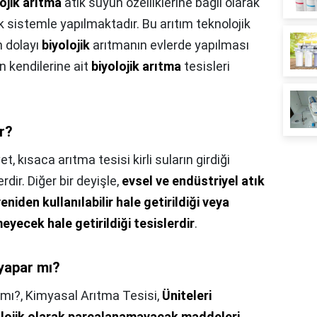
ojik arıtma
atık suyun özelliklerine bağlı olarak
 sistemle yapılmaktadır. Bu arıtım teknolojik
n dolayı
biyolojik
arıtmanın evlerde yapılması
n kendilerine ait
biyolojik arıtma
tesisleri
r?
et, kısaca arıtma tesisi kirli suların girdiği
rdir. Diğer bir deyişle,
evsel ve endüstriyel atık
eniden kullanılabilir hale getirildiği veya
yecek hale getirildiği tesislerdir
.
 yapar mı?
 mı?,
Kimyasal Arıtma Tesisi,
Üniteleri
iyolojik olarak parçalanamayacak maddeleri