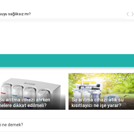
‹
suyu sağlıksız mı?
Su arıtma cihazı alırken
Su arıtma cihazı atık su
nelere dikkat edilmeli?
kısıtlayıcı ne işe yarar?
isi ne demek?