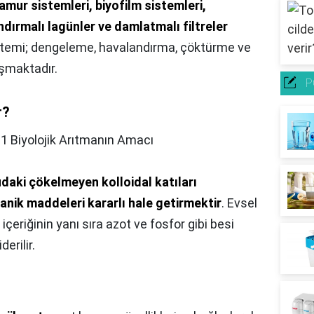
amur sistemleri, biyofilm sistemleri,
ndırmalı lagünler ve damlatmalı filtreler
istemi; dengeleme, havalandırma, çöktürme ve
şmaktadır.
P
r?
.1 Biyolojik Arıtmanın Amacı
daki çökelmeyen kolloidal katıları
anik maddeleri kararlı hale getirmektir
. Evsel
çeriğinin yanı sıra azot ve fosfor gibi besi
erilir.