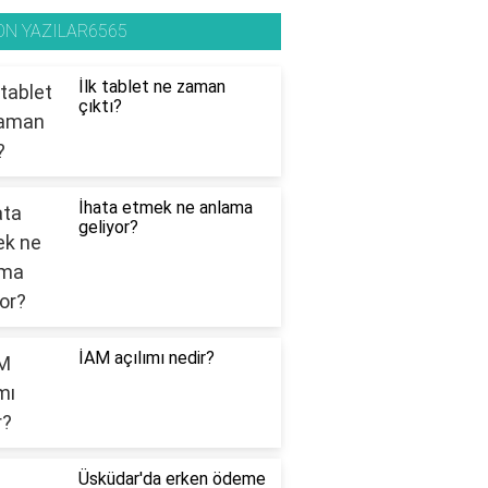
ON YAZILAR6565
İlk tablet ne zaman
çıktı?
İhata etmek ne anlama
geliyor?
İAM açılımı nedir?
Üsküdar'da erken ödeme