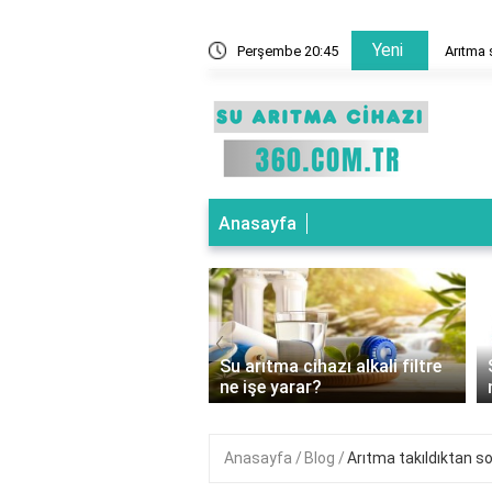
Yeni
ne demek?
Perşembe 20:45
Arıtma 
Anasayfa
‹
ıtma cihazı basınç
Su arıtma cihazı alkali filtre
ücü ne işe yarar?
ne işe yarar?
Anasayfa
Blog
Arıtma takıldıktan s