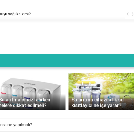
‹
suyu sağlıksız mı?
Su arıtma cihazı alırken
Su arıtma cihazı atık su
nelere dikkat edilmeli?
kısıtlayıcı ne işe yarar?
onra ne yapılmalı?