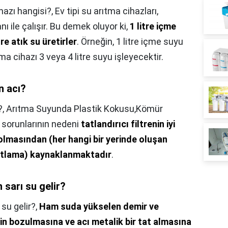
hazı hangisi?,
Ev tipi su arıtma cihazları,
nı ile çalışır. Bu demek oluyor ki,
1 litre içme
re atık su üretirler
. Örneğin, 1 litre içme suyu
ma cihazı 3 veya 4 litre suyu işleyecektir.
n acı?
?,
Arıtma Suyunda Plastik Kokusu,Kömür
 sorunlarının nedeni
tatlandırıcı filtrenin iyi
lmasından (her hangi bir yerinde oluşan
patlama) kaynaklanmaktadır
.
 sarı su gelir?
su gelir?,
Ham suda yükselen demir ve
in bozulmasına ve acı metalik bir tat almasına