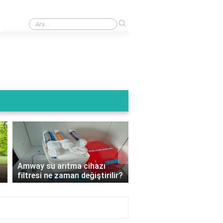
›
Arıtma cihazının atık suyu kullanılır mı?
›
Amway su arıtma cihazı
Su arıtma cihazı filtre 
filtresi ne zaman değiştirilir?
nelere dikkat edilmeli?